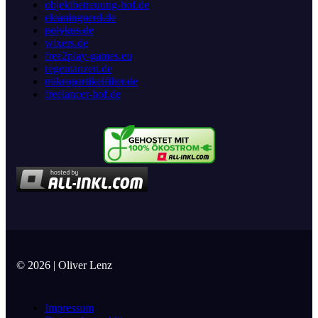
objektbetreuung-hof.de
cleaningnerd.de
polykus.de
wixers.de
free2play-games.eu
regentanzen.de
mikropartikelfilter.de
freelancer-hof.de
© 2026 | Oliver Lenz
Impressum