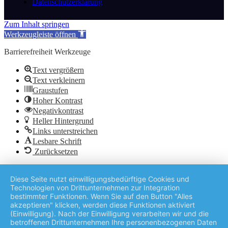
Datenschutzerklärung
Zum Inhalt springen
Werkzeugleiste öffnen
Barrierefreiheit Werkzeuge
Text vergrößern
Text verkleinern
Graustufen
Hoher Kontrast
Negativkontrast
Heller Hintergrund
Links unterstreichen
Lesbare Schrift
Zurücksetzen
Diese Seite nutzt einwilligungsbedürftige Cookies und
Technologien von Drittunternehmen zur Integration
bestimmter Funktionen. Wenn Sie auf den Button "Alles
akzeptieren" klicken, werden diese Funktionen aktiviert
(Einwilligung). Nach der Einwilligung verarbeiten wir und die
betroffenen Drittunternehmen Ihre personenbezogenen Daten