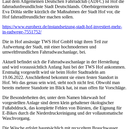
Laut dem Allgemeinen Deutschen Fahrradclub (ADFC) ist Hof die
fahrradunfreundlichste Stadt Deutschlands. Oberbürgermeisterin
Eva Döhla stellte kürzlich die Maßnahmen der Stadt Hof vor, die
Hof fahrradfreundlicher machen sollen.
https://www.euroherz.de/instandsetzung-stadt-hof-investiert-mehr-
in-radwege-7551752/
Die in Hof ansässige TWS Hof GmbH trägt ihren Teil zur
Aufwertung der Stadt, mit einer hochmodernen und
umweltfreundlichen Fahrradwaschanlage, bei.
Aktuell befindet sich die Fahrradwaschanlage in der Herstellung
und wird voraussichtlich Anfang Juni bei der TWS Hof ankommen.
Erstmalig vorgestellt wird sie beim Hofer Stadtradeln am
19.06.2022. Anschließend bekommt sie einen festen Standort in
Hof. Wo das genau sein wird, steht noch nicht fest. Obwohl man
bereits mehrere Standorte im Blick hat, ist man offen für Vorschläge.
Die Besonderheiten der, unter dem Namen bikewash hof
vorgestellten Anlage sind deren klein gehaltener ökologischer
Fußabddruck, das komplette Fehlen von Bürsten, die Eignung für
E-Bikes durch die Niederdruckreinigung und der vollautomatische
Waschvorgang.
Die Wäsche erfolgt hauptsächlich mit recyceltem Brauchwasser,